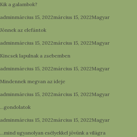
Kik a galambok?
Posted by
Posted in
admin
március 15, 2022
március 15, 2022
Magyar
Jönnek az elefántok
Posted by
Posted in
admin
március 15, 2022
március 15, 2022
Magyar
Kincsek lapulnak a zsebemben
Posted by
Posted in
admin
március 15, 2022
március 15, 2022
Magyar
Mindennek megvan az ideje
Posted by
Posted in
admin
március 15, 2022
március 15, 2022
Magyar
…gondolatok
Posted by
Posted in
admin
március 15, 2022
március 15, 2022
Magyar
…mind ugyanolyan esélyekkel jövünk a világra