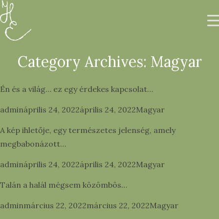
Category Archives:
Magyar
Én és a világ… ez egy érdekes kapcsolat…
Rólam
Posted by
Posted in
admin
április 24, 2022
április 24, 2022
Magyar
Galéria
A kép ihletője, egy természetes jelenség, amely
Printek & Tárgyak
megbabonázott…
EN
Posted by
Posted in
admin
április 24, 2022
április 24, 2022
Magyar
Talán a halál mégsem közömbös…
0
Posted by
Posted in
admin
március 22, 2022
március 22, 2022
Magyar