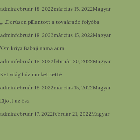
Posted by
Posted in
admin
február 18, 2022
március 15, 2022
Magyar
„…Derűsen pillantott a tovaáradó folyóba
Posted by
Posted in
admin
február 18, 2022
március 15, 2022
Magyar
’Om kriya Babaji nama aum’
Posted by
Posted in
admin
február 18, 2022
február 20, 2022
Magyar
Két világ húz minket ketté
Posted by
Posted in
admin
február 18, 2022
március 15, 2022
Magyar
Eljött az ősz
Posted by
Posted in
admin
február 17, 2022
február 21, 2022
Magyar