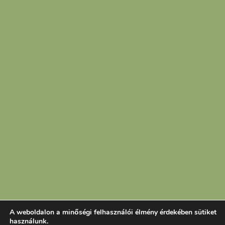
A weboldalon a minőségi felhasználói élmény érdekében sütiket
használunk.