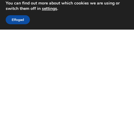
You can find out more about which cookies we are using or
switch them off in
settings
.
Elfogad
Kedves látogató!
Köszönöm, hogy megtekinted az oldalamat!
Látogass el a közösségi oldalaimra is, hogy a
festményeimet más felületen is megnézhesd és
értesülj az éppen aktuális kiállításaimról!