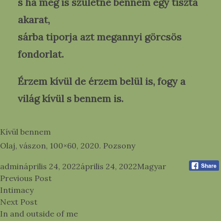
s ha meg is születne bennem egy tiszta
akarat,
sárba tiporja azt megannyi görcsös
fondorlat.
Érzem kívül de érzem belül is, fogy a
világ kívül s bennem is.
Kívül bennem
Olaj, vászon, 100×60, 2020. Pozsony
Posted by
Posted in
admin
április 24, 2022
április 24, 2022
Magyar
Bejegyzés
Previous post:
Previous Post
navigáció
Intimacy
Next post:
Next Post
In and outside of me