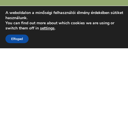
A weboldalon a minőségi felhasználói élmény érdekében sütiket
használunk.
You can find out more about which cookies we are using or
switch them off in
settings
.
Elfogad
Kedves látogató!
Köszönöm, hogy megtekinted az oldalamat!
Látogass el a közösségi oldalaimra is, hogy a
festményeimet más felületen is megnézhesd és
értesülj az éppen aktuális kiállításaimról!