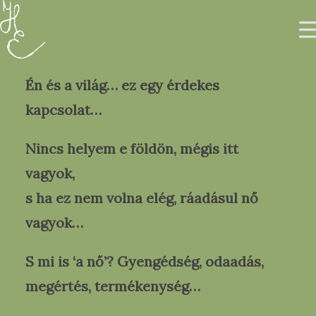
Én és a világ… ez egy érdekes
kapcsolat…
Nincs helyem e földön, mégis itt
Rólam
vagyok,
Galéria
Printek & Tárgyak
s ha ez nem volna elég, ráadásul nő
EN
vagyok…
S mi is ‘a nő’? Gyengédség, odaadás,
0
megértés, termékenység…